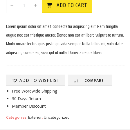
Budge
ADD TO CART
B-
3
Blue
Lorem ipsum dolor sit amet, consectetur adipiscing elit. Nam fringilla
Size
3:
augue nec est tristique auctor. Donec non est at libero vulputate rutrum.
Fits
Morbi ornare lectus quis justo gravida semper. Nulla tellus mi, vulputate
16'8"
Long
adipiscing cursus eu, suscipit id nulla. Donec a neque libero.
Car
Cover
Quantity
ADD TO WISHLIST
COMPARE
Free Wordwide Shipping
30 Days Return
Member Discount
Categories:
Exterior
,
Uncategorized