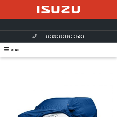
9802335895 | 9851044668
MENU