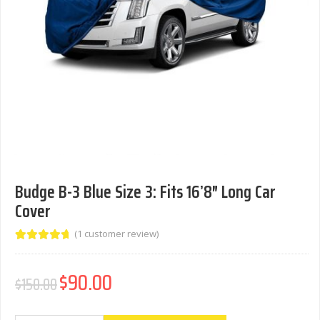
Budge B-3 Blue Size 3: Fits 16’8″ Long Car
Cover
(
1
customer review)
Rated
1
5.00
out of
$
90.00
Original price was: $150.00.
Current price is: $90.00.
$
150.00
5 based
on
customer
rating