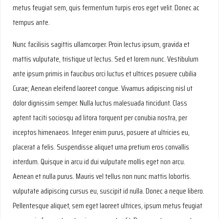
metus feugiat sem, quis fermentum turpis eros eget velit. Donec ac
tempus ante.
Nunc facilisis sagittis ullamcorper. Proin lectus ipsum, gravida et
mattis vulputate, tristique ut lectus. Sed et lorem nunc. Vestibulum
ante ipsum primis in faucibus orci luctus et ultrices posuere cubilia
Curae; Aenean eleifend laoreet congue. Vivamus adipiscing nisl ut
dolor dignissim semper. Nulla luctus malesuada tincidunt. Class
aptent taciti sociosqu ad litora torquent per conubia nostra, per
inceptos himenaeos. Integer enim purus, posuere at ultricies eu,
placerat a felis. Suspendisse aliquet urna pretium eros convallis
interdum. Quisque in arcu id dui vulputate mollis eget non arcu.
Aenean et nulla purus. Mauris vel tellus non nunc mattis lobortis.
vulputate adipiscing cursus eu, suscipit id nulla. Donec a neque libero.
Pellentesque aliquet, sem eget laoreet ultrices, ipsum metus feugiat