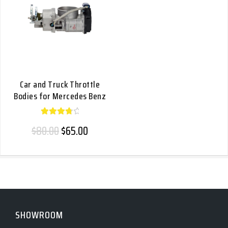
Car and Truck Throttle
Bodies for Mercedes Benz
Rated
Original price was: $80.00.
Current price is: $65.00.
$
80.00
$
65.00
4.00
out
of 5
SHOWROOM